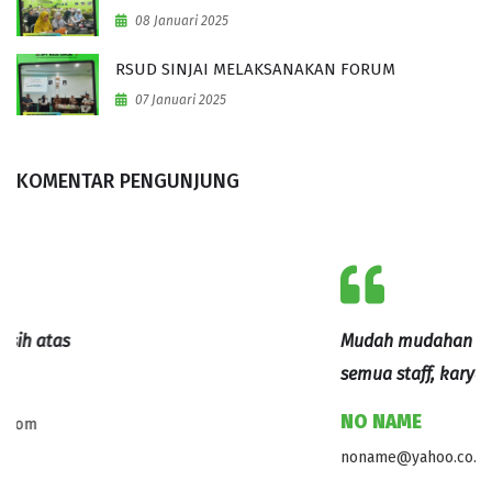
08 Januari 2025
RSUD SINJAI MELAKSANAKAN FORUM
07 Januari 2025
KOMENTAR PENGUNJUNG
Mudah mudahan dengan adanya training motivasi ini,
S
semua staff, karyawan dan
M
NO NAME
a
noname@yahoo.co.id