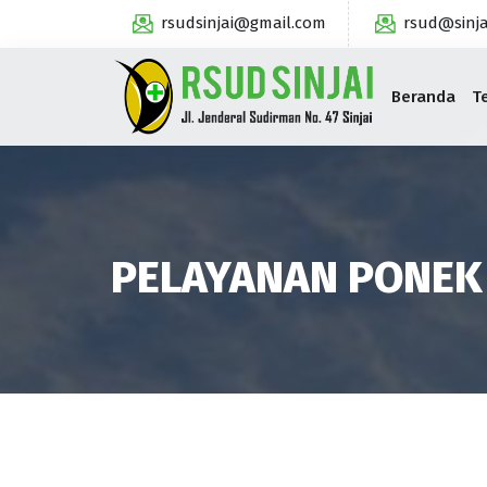
rsudsinjai@gmail.com
rsud@sinja
Beranda
T
PELAYANAN PONEK