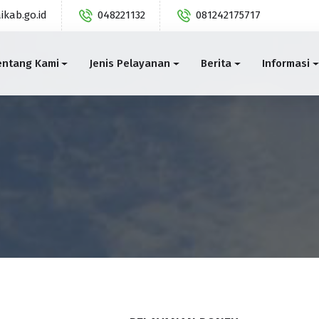
ikab.go.id
048221132
081242175717
entang Kami
Jenis Pelayanan
Berita
Informasi