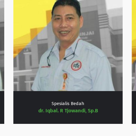
Spesialis Bedah
dr. Iqbal. R Tjowandi, Sp.B