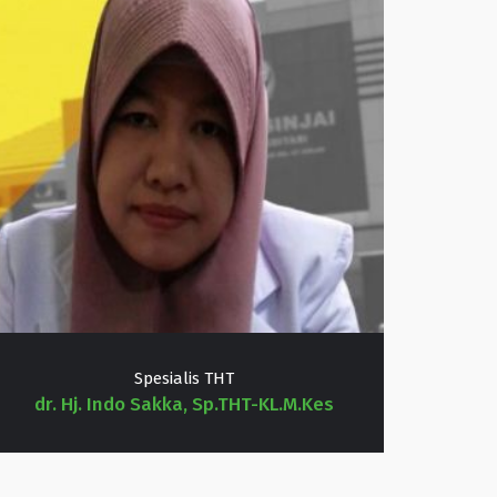
Spesialis THT
dr. Hj. Indo Sakka, Sp.THT-KL.M.Kes