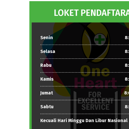
LOKET PENDAFTAR
Senin
8:
Selasa
8:
Rabu
8:
Kamis
8:
Jumat
8:
Sabtu
8:
Kecuali Hari Minggu Dan Libur Nasional