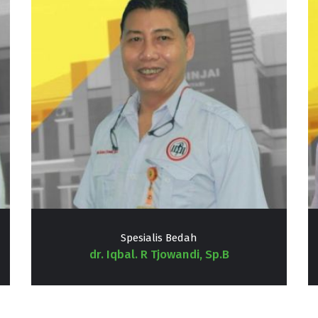
Spesialis Bedah
dr. Iqbal. R Tjowandi, Sp.B