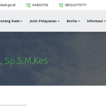
ikab.go.id
048221132
081242175717
entang Kami
Jenis Pelayanan
Berita
Informasi
, Sp.S.M.Kes