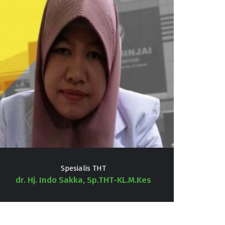
Spesialis THT
dr. Hj. Indo Sakka, Sp.THT-KL.M.Kes