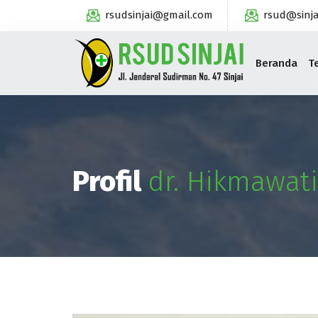
rsudsinjai@gmail.com
rsud@sinja
Beranda
T
Profil
dr. Hikmawati