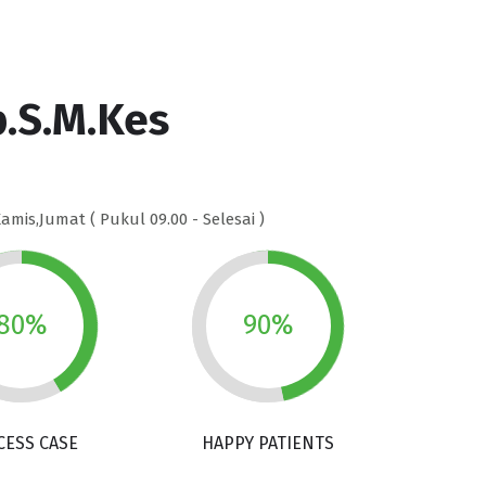
p.S.M.Kes
Kamis,Jumat ( Pukul 09.00 - Selesai )
80%
90%
CESS CASE
HAPPY PATIENTS