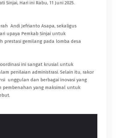
Sinjai, Hari ini Rabu, 11 Juni 2025.
aerah Andi Jefrianto Asapa, sekaligus
dari upaya Pemkab Sinjai untuk
 prestasi gemilang pada lomba desa
ordinasi ini sangat krusial untuk
 penilaian administrasi. Selain itu, rakor
ensi unggulan dan berbagai inovasi yang
kan pembenahan yang maksimal untuk
ebut.
Mungkin Untuk profil dari website ini
Amiin, terima kasih atas
dibenahi..terima
ADMIN