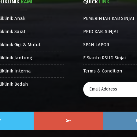
LIKLINIK
KAMI
QUICK
LINK
liklinik Anak
PEMERINTAH KAB SINJAI
iklinik Saraf
PPID KAB. SINJAI
iklinik Gigi & Mulut
SP4N LAPOR
liklinik Jantung
E Siantri RSUD Sinjai
iklinik Interna
Terms & Condition
liklinik Bedah