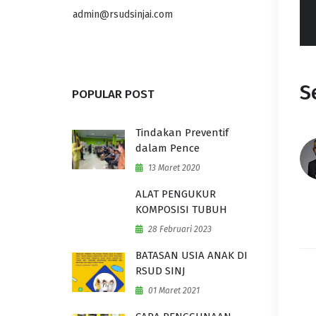
karyawan dan
MUHAMMA
NO NAME
akil.muham
noname@yahoo.co.id
S
POPULAR POST
Tindakan Preventif
dalam Pence
13 Maret 2020
ALAT PENGUKUR
KOMPOSISI TUBUH
28 Februari 2023
BATASAN USIA ANAK DI
RSUD SINJ
01 Maret 2021