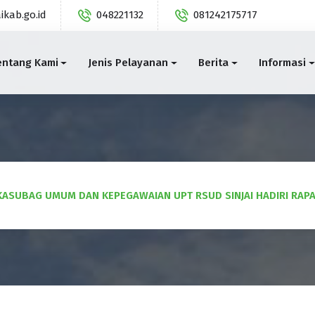
ikab.go.id
048221132
081242175717
entang Kami
Jenis Pelayanan
Berita
Informasi
KASUBAG UMUM DAN KEPEGAWAIAN UPT RSUD SINJAI HADIRI RAPA