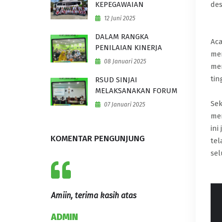
des
KEPEGAWAIAN
12 Juni 2025
DALAM RANGKA
Aca
PENILAIAN KINERJA
mem
08 Januari 2025
mem
tin
RSUD SINJAI
MELAKSANAKAN FORUM
Sek
07 Januari 2025
mem
ini
KOMENTAR PENGUNJUNG
te
sel
as
Mudah mudahan dengan adanya
Semoga ked
training motivasi ini, semua staff,
menjadi se