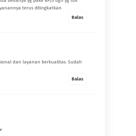
da bedanya yg pake BPJS dgn yg tdk
yanannya terus ditingkatkan
Balas
ional dan layanan berkualitas. Sudah
Balas