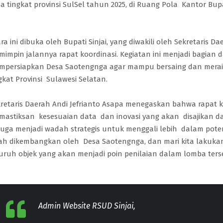
a tingkat provinsi SulSel tahun 2025, di Ruang Pola Kantor Bupati 
ra ini dibuka oleh Bupati Sinjai, yang diwakili oleh Sekretaris D
impin jalannya rapat koordinasi. Kegiatan ini menjadi bagian 
persiapkan Desa Saotengnga agar mampu bersaing dan meraih
gkat Provinsi Sulawesi Selatan.
retaris Daerah Andi Jefrianto Asapa menegaskan bahwa rapat ko
astiksan kesesuaian data dan inovasi yang akan disajikan dalam
 juga menjadi wadah strategis untuk menggali lebih dalam pot
lah dikembangkan oleh Desa Saotengnga, dan mari kita laku
uruh objek yang akan menjadi poin penilaian dalam lomba ters
epannya RSUD Sinjai
terima
Admin Website RSUD Sinjai,
makin
ADMIN