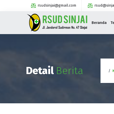
rsudsinjai@gmail.com
rsud@sinja
Beranda
T
Detail
Berita