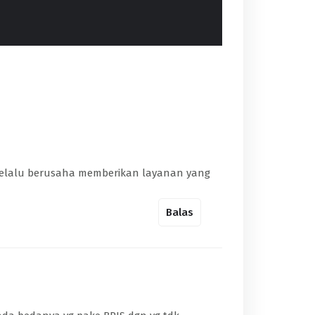
MUSLIMIN
admin@rsudsinjai.com
cmink.alone@gmail.com
 selalu berusaha memberikan layanan yang
Balas