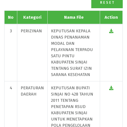
R E S E T
No
Kategori
Nama File
Action
3
PERIZINAN
KEPUTUSAN KEPALA
DINAS PENANAMAN
MODAL DAN
PELAYANAN TERPADU
SATU PINTU
KABUPATEN SINJAI
TENTANG SURAT IZIN
SARANA KESEHATAN
4
PERATURAN
KEPUTUSAN BUPATI
DAERAH
SINJAI NO 428 TAHUN
2011 TENTANG
PENETAPAN RSUD
KABUPATEN SINJAI
UNTUK MENETAPKAN
POLA PENGELOLAAN